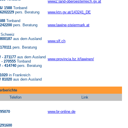
www2.land-oberoesterreich.gv.at
36/ 1588
Tonband
/ 6202229
pers. Beratung
www.ktn.gv.at/143241_DE
1588
Tonband
/ 242200
pers. Beratung
www.lawine-steiermark.at
r Schweiz
/ 800187
aus dem Ausland
www.slf.ch
4170111
pers. Beratung
/ - 271177
aus dem Ausland
www.provincia.bz.it/lawinen/
0555
Tonband
/ -
414740
pers. Beratung
 1020
in Frankreich
/ 81020
aus dem Ausland
erberichte
Telefon
Link
295070
www.br-online.de
 291600