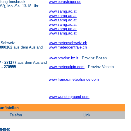
atung Innsbruck
www.bergsteiger.de
), Mo.-Sa. 13-18 Uhr
www.zamg.ac.at
www.zamg.ac.at
www.zamg.ac.at
www.zamg.ac.at
www.zamg.ac.at
www.zamg.ac.at
r Schweiz
www.meteoschweiz.ch
/ 800162
aus dem Ausland
www.meteocentrale.ch
www.provinz.bz.it
Provinz Bozen
/ - 271177
aus dem Ausland
0555
www.meteoalpin.com
Provinz Veneto
www.france.meteofrance.com
www.wunderground.com
nftstellen
Telefon
Link
294940