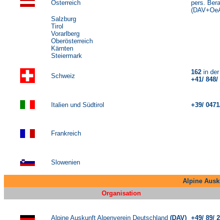
Österreich
pers. Ber
(DAV+OeAV
Salzburg
Tirol
Vorarlberg
Oberösterreich
Kärnten
Steiermark
162
in de
Schweiz
+41/ 848
Italien und Südtirol
+39/ 0471
- 27
Frankreich
Slowenien
Alpine Ausku
Organisation
Alpine Auskunft Alpenverein Deutschland
(DAV)
+49/ 89/ 