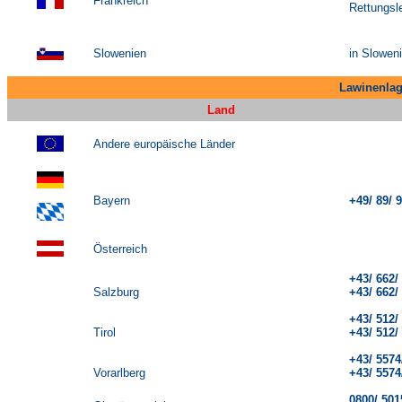
Frankreich
Rettungsl
Slowenien
in Slowen
Lawinenlag
Land
Andere europäische Länder
Bayern
+49/ 89/ 
-1
Österreich
+43/ 662/
Salzburg
+43/ 662
+43/ 512
Tirol
+43/ 512
+43/ 5574
Vorarlberg
+43/ 5574
0800/ 50