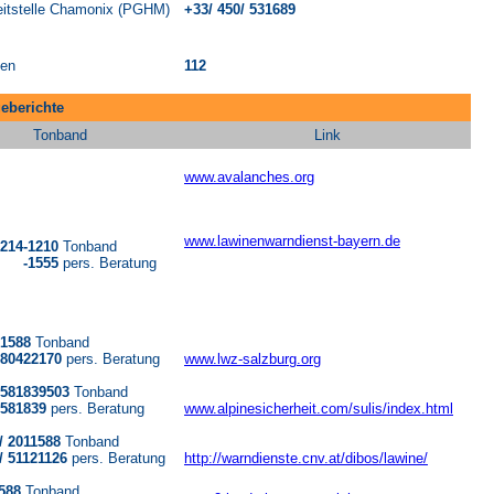
eitstelle Chamonix (PGHM)
+33/ 450/ 531689
ien
112
eberichte
Tonband
Link
www.avalanches.org
www.lawinenwarndienst-bayern.de
9214-1210
Tonband
555
pers. Beratung
 1588
Tonband
/ 80422170
pers. Beratung
www.lwz-salzburg.org
/ 581839503
Tonband
/ 581839
pers. Beratung
www.alpinesicherheit.com/sulis/index.html
/ 2011588
Tonband
/ 51121126
pers. Beratung
http://warndienste.cnv.at/dibos/lawine/
1588
Tonband