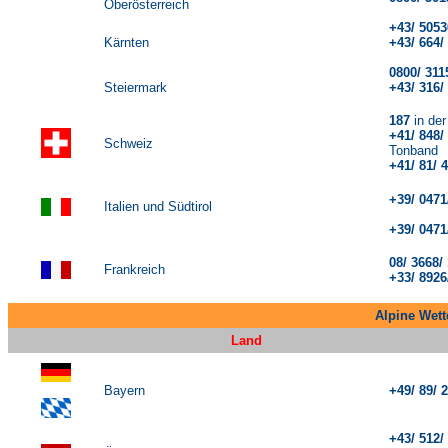
Oberösterreich
+
43/ 505
Kärnten
+
43/ 664
0800/ 31
Steiermark
+
43/ 316
187
in de
+41/ 848
Schweiz
Tonband
+
41/ 81/ 
+39/ 0471
Italien und Südtirol
- 27
+39/ 0471
08/ 3668/
Frankreich
+33/ 8926
Alpine Wett
Land
Bayern
+49/ 89/ 
+
43/ 512/