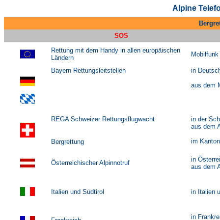
Alpine Tele
Bergre
SOS
Rettung mit dem Handy in allen europäischen
Mobilfunk
Ländern
Bayern Rettungsleitstellen
in Deutsch
aus dem M
REGA Schweizer Rettungsflugwacht
in der Sc
aus dem A
im Kanton
Bergrettung
in Österre
Österreichischer Alpinnotruf
aus dem A
Italien und Südtirol
in Italien 
in Frankre