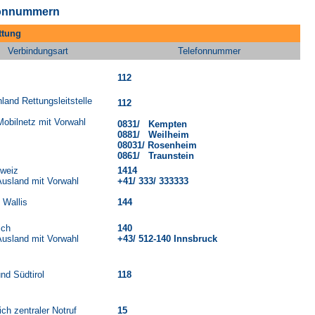
fonnummern
ttung
Verbindungsart
Telefonnummer
112
land Rettungsleitstelle
112
obilnetz mit Vorwahl
0831/ Kempten
0881/ Weilheim
08031/ Rosenheim
0861/ Traunstein
hweiz
1414
usland mit Vorwahl
+41/ 333/ 333333
 Wallis
144
ich
140
usland mit Vorwahl
+43/ 512-140 Innsbruck
und Südtirol
118
ich zentraler Notruf
15