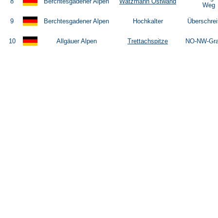
8
Berchtesgadener Alpen
Watzmann Ostwand
Weg
9
Berchtesgadener Alpen
Hochkalter
Überschrei
10
Allgäuer Alpen
Trettachspitze
NO-NW-Gra