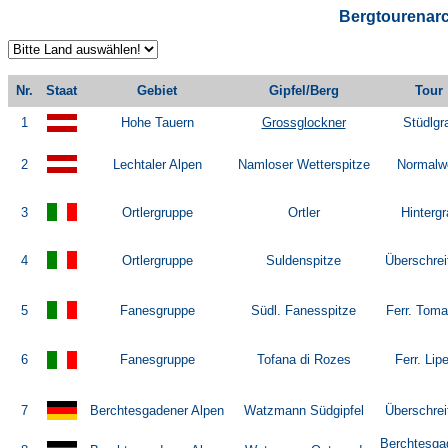
Bergtourenarc
Nr.
Staat
Gebiet
Gipfel/Berg
Tour
1
Hohe Tauern
Grossglockner
Stüdlgr
2
Lechtaler Alpen
Namloser Wetterspitze
Normalw
3
Ortlergruppe
Ortler
Hintergr
4
Ortlergruppe
Suldenspitze
Überschrei
5
Fanesgruppe
Südl. Fanesspitze
Ferr. Toma
6
Fanesgruppe
Tofana di Rozes
Ferr. Lipe
7
Berchtesgadener Alpen
Watzmann Südgipfel
Überschrei
Berchtesga