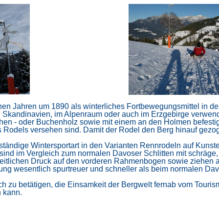
rühen Jahren um 1890 als winterliches Fortbewegungsmittel in d
en Skandinavien, im Alpenraum oder auch im Erzgebirge verwend
 - oder Buchenholz sowie mit einem an den Holmen befestigten
 Rodels versehen sind. Damit der Rodel den Berg hinauf gezoge
ständige Wintersportart in den Varianten Rennrodeln auf Kunst
l sind im Vergleich zum normalen Davoser Schlitten mit schräg
seitlichen Druck auf den vorderen Rahmenbogen sowie ziehen am
ng wesentlich spurtreuer und schneller als beim normalen Davo
lich zu betätigen, die Einsamkeit der Bergwelt fernab vom Tour
n kann.