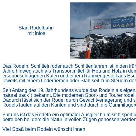
Start Rodelbahn
mit Infos
Das Rodeln, Schlitteln oder auch Schlittenfahren ist in den f
Jahre hinweg auch als Transportmittel für Heu und Holz in d
eisenbeschlagenen Kufen und einem Rahmengestell aus Eschen
jeweils mit einem Lederriemen oder Stahlseil zum Steuern des
Seit Anfang des 19. Jahrhunderts wurde das Rodeln als eigen
natural track") bekannt. Die modernen Sport- und Tourenrode
Dadurch lässt sich der Rodel durch Gewichtverlagerung und 
Rodels laufen auf den Kanten und sind durch die Gummilageru
Für uns ist das Rodeln ein optimaler Ausgleich um sich sport
betreiben bei dem die Natur in vollen Zügen genossen werde
Viel Spaß beim Rodeln wünscht Ihnen