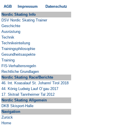
AGB
Impressum
Datenschutz
Nordic
Skating Info
DSV Nordic Skating Trainer
Geschichte
Ausrüstung
Technik
Technikeinteilung
Trainingsphilosophie
Gesundheitsaspekte
Training
FIS-Verhaltensregeln
Rechtliche Grundlagen
Nordic Skating Race/Berichte
46. Int. Koasalauf St. Johann/ Tirol 2018
44. König Ludwig Lauf O´gau 2017
17. Skitrail Tannheimer Tal 2012
Nordic Skating Allgemein
DKB Skisport-Halle
Navigation
Zurück
Home