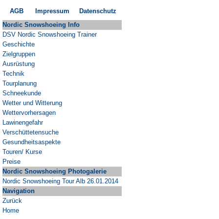
AGB
Impressum
Datenschutz
Nordic Snowshoeing Info
DSV Nordic Snowshoeing Trainer
Geschichte
Zielgruppen
Ausrüstung
Technik
Tourplanung
Schneekunde
Wetter und Witterung
Wettervorhersagen
Lawinengefahr
Verschüttetensuche
Gesundheitsaspekte
Touren/ Kurse
Preise
Nordic Snowshoeing Photogalerie
Nordic Snowshoeing Tour Alb 26.01.2014
Navigation
Zurück
Home