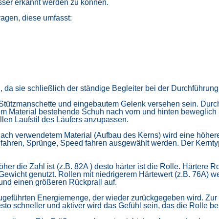
sser erkannt werden zu können.
ragen, diese umfasst:
en, da sie schließlich der ständige Begleiter bei der Durchführun
r Stützmanschette und eingebautem Gelenk versehen sein. Durch d
vem Material bestehende Schuh nach vorn und hinten beweglich
llen Laufstil des Läufers anzupassen.
 nach verwendetem Material (Aufbau des Kerns) wird eine höhere b
nfahren, Sprünge, Speed fahren ausgewählt werden. Der Kernty
er die Zahl ist (z.B. 82A ) desto härter ist die Rolle. Härtere 
ewicht genutzt. Rollen mit niedrigerem Härtewert (z.B. 76A) w
 und einen größeren Rückprall auf.
le zugeführten Energiemenge, der wieder zurückgegeben wird. Zu
sto schneller und aktiver wird das Gefühl sein, das die Rolle be