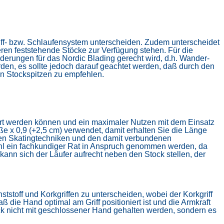
iff- bzw. Schlaufensystem unterscheiden. Zudem unterscheidet
ren feststehende Stöcke zur Verfügung stehen.
Für die
derungen für das Nordic Blading gerecht wird, d.h. Wander-
rden, es sollte jedoch darauf geachtet werden, daß durch den
ren Stockspitzen zu empfehlen.
rt werden können und ein maximaler Nutzen mit dem Einsatz
 x 0,9 (+2,5 cm) verwendet, damit erhalten Sie die Länge
rten Skatingtechniken und den damit verbundenen
wahl ein fachkundiger Rat in Anspruch genommen werden, da
kann sich der Läufer aufrecht neben den Stock stellen, der
ststoff und Korkgriffen zu unterscheiden, wobei der Korkgriff
daß die Hand optimal am Griff positioniert ist und die Armkraft
ck
nicht mit geschlossener Hand gehalten werden, sondern es