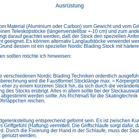
Ausrüstung
h vom Material (Aluminium oder Carbon) vom Gewicht und vom
Gr
einen
Teleskopstöcke (längenverstellbar +-10 cm) und zum ande
gt darauf geachtet werden, daß der Stock den speziellen Anfor
ht geeignet. Es können alternativ Langlaufstöcke verwendet we
 Grund dessen ist ein spezieller Nordic Blading Stock mit härte
en sollten möchte ich hinweisen:
 verschiedenen Nordic Blading Techniken ordentlich ausgefüh
erechnung wird die Faustformel Stocklänge max. = Körpergröße
h eher zu einem kürzeren Stock hin, da sich durch die verände
g des Stocks erübrigt. Alles in allem sollte bei der Stockaus
 abgestimmt werden sollte. Als Richtmaß für die Skatingtechnik 
Ohrläppchen reichen.
ndgelenkstellung entsprechend geformt sein. Es ist zwischen
Kun
es
Griffgefühl (Haftung) vermittelt. Die Griffschlaufe sorgt dafür, 
rd. Durch die Fixierung der Hand in der Schlaufe, muss der Sto
 genutzt
werden.