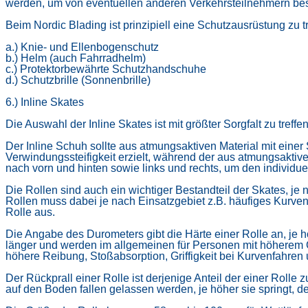
werden, um von eventuellen anderen Verkehrsteilnehmern be
Beim Nordic Blading ist prinzipiell eine Schutzausrüstung zu t
a.) Knie- und Ellenbogenschutz
b.) Helm (auch Fahrradhelm)
c.) Protektorbewährte Schutzhandschuhe
d.) Schutzbrille (Sonnenbrille)
6.) Inline Skates
Die Auswahl der Inline Skates ist mit größter Sorgfalt zu treff
Der Inline Schuh sollte aus atmungsaktiven Material mit eine
Verwindungssteifigkeit erzielt, während der aus atmungsakti
nach vorn und hinten sowie links und rechts, um den individue
Die Rollen sind auch ein wichtiger Bestandteil der Skates, je
Rollen muss dabei je nach Einsatzgebiet z.B. häufiges Kurve
Rolle aus.
Die Angabe des Durometers gibt die Härte einer Rolle an, je höh
länger und werden im allgemeinen für Personen mit höherem G
höhere Reibung, Stoßabsorption, Griffigkeit bei Kurvenfahren
Der Rückprall einer Rolle ist derjenige Anteil der einer Rol
auf den Boden fallen gelassen werden, je höher sie springt, de