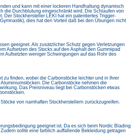
nden und kann mit einer lockeren Handhaltung dynamisch
h die Durchblutung eingeschränkt wird. Die Schlaufen von
 Der Stockhersteller LEKI hat ein patentiertes Trigger-
 Gymnastik), dies hat den Vorteil daß bei den Übungen nicht
assen geeignet. Als zusätzlicher Schutz gegen Verletzungen
 dem Aufsetzen des Stocks auf den Asphalt den Gummipad
beim Aufsetzten weniger Schwingungen auf das Rohr des
kt
zu finden, wobei die Carbonstöcke leichter und in Ihrer
n Aluminiumstöcken. Die Carbonstöcke nehmen die
swirkung.
Das Preisniveau liegt bei Carbonstöcken etwas
rbonstöcken.
ge Stöcke von namhaften Stockherstellern zurückzugreifen.
terungsbedingung geeignet ist. Da es sich beim Nordic Blading
Zudem sollte eine farblich auffallende Bekleidung getragen