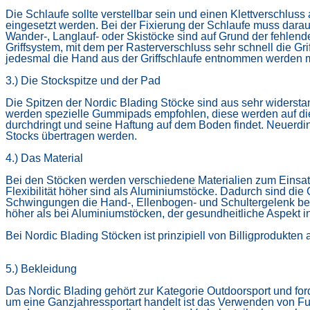
Die Schlaufe sollte verstellbar sein und einen Klettverschluss
eingesetzt werden. Bei der Fixierung der Schlaufe muss dara
Wander-, Langlauf- oder Skistöcke sind auf Grund der fehlende
Griffsystem, mit dem per Rasterverschluss sehr schnell die G
jedesmal die Hand aus der Griffschlaufe entnommen werden 
3.) Die Stockspitze und der Pad
Die Spitzen der Nordic Blading Stöcke sind aus sehr widersta
werden spezielle
Gummipads empfohlen, diese werden auf die 
durchdringt und seine Haftung auf dem Boden findet. Neuerdi
Stocks übertragen werden.
4.) Das Material
Bei den Stöcken werden verschiedene Materialien zum Einsat
Flexibilität höher sind als Aluminiumstöcke. Dadurch sind di
Schwingungen die Hand-,
Ellenbogen- und Schultergelenk b
höher als bei Aluminiumstöcken, der gesundheitliche Aspekt 
Bei Nordic Blading Stöcken ist prinzipiell von Billigprodukten
5.) Bekleidung
Das Nordic Blading gehört zur Kategorie Outdoorsport und fo
um eine Ganzjahressportart handelt
ist das Verwenden von Fun