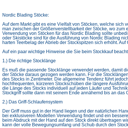
Nordic Blading Stöcke:
Auf dem Markt gibt es eine Vielfalt von Stöcken, welche sic
man zwischen der Größenverstellbarkeit der Stöcke, wo zum 
Verwendung von Stöcken für das Nordic Blading sollte unbedin
oder Skistöcke sind für die Ausführung von Nordic Blading
nic
harten Teerbelag der Abrieb der Stockspitzen sich erhöht. Auf
Auf ein paar wichtige Hinweise die Sie beim Stockkauf beacht
1.) Die richtige Stocklänge
Es muß die passende Stocklänge verwendet werden, damit die
der Stöcke daraus gezogen werden kann. Für die Stocklängenb
des Stocks in Zentimeter. Die allgemeine Tendenz führt jedoc
hochfrequenten, kürzeren Stockschüben die längere Ausführun
die Länge des Stocks individuell auf jeden Läufer und Technik
Stockgriff sollte dann mit seinem Ende annähernd bis an das 
2.) Das Griff-Schlaufensystem
Der Griff muss gut in der Hand liegen und der natürlichen Ha
bei exklusiveren Modellen Verwendung findet und ein besser
beim
Abdruck mit der Hand auf den Stock direkt übertragen wi
kann der volle Bewegungsumfang und Schub durch den Stock