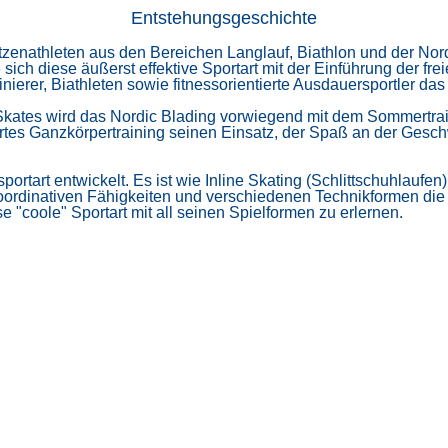
Entstehungsgeschichte
tzenathleten aus den Bereichen Langlauf, Biathlon und der N
 sich diese äußerst effektive Sportart mit der Einführung der f
ierer, Biathleten sowie fitnessorientierte Ausdauersportler da
e Skates wird das Nordic Blading vorwiegend mit dem Sommertrai
rtes Ganzkörpertraining seinen Einsatz, der Spaß an der Geschwi
rtart entwickelt. Es ist wie Inline Skating (Schlittschuhlaufen)
ordinativen Fähigkeiten und verschiedenen Technikformen die b
"coole" Sportart mit all seinen Spielformen zu erlernen.