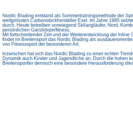
Nordic Blading entstand als Sommertrainingsmethode der Spi
weltgrössten Carbonstockhersteller Exel. Im Jahre 1985 setzte
durch. Heute betreiben vorwiegend Skilangläufer, Nord. Kombin
persönlichen Ganzkörperfitness.
Mit fortschreitender Zeit und der Weiterentwicklung der Inlin
findet im Breitensport das Nordic Blading als ausdauerorientie
von Fitnesssport der besonderen Art.
Inzwischen hat sich das Nordic Blading zu einer echten Trendspo
Dynamik auch Kinder und Jugendliche an. Durch die hohen ko
Breitensportler dennoch eine besondere Herausforderung diese 