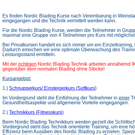
Es finden Nordic Blading Kurse nach Vereinbarung in Weinstad
eingegangen und die Technik vermittelt werden kann.
Für die Nordic Blading Kurse, werden die Teilnehmer in Grup
maximal eine Gruppe von 4 Teilnehmer pro Kurs mit möglichst
Bei Privatkursen handelt es sich immer um ein Einzeltraining
Dadurch erreichen wir eine optimale Überwachung des Train
Leistungsstand ermitteln.
Mit der
richtigen
Nordic Blading Technik arbeiten annähernd 
gegenüber dem normalen Blading ohne Stöcke!
Kursangebot:
1.)
Schnupperkurs/ Einsteigerkurs (Softkurs)
Im Vordergrund steht die Einführung der Teilnehmer in
einer
Tr
Gesundheitsaspekte und allgemeine Vorteile eingegangen.
2.)
Technikkurs (Fitnesskurs)
Beim Nordic Blading Technikkurs werden gezielt die Schlittsch
Vordergrund steht das Technik orientierte Training, um eine h
Effizienz beim Ausüben des Nordic Blading zu erzielen
. Spezi