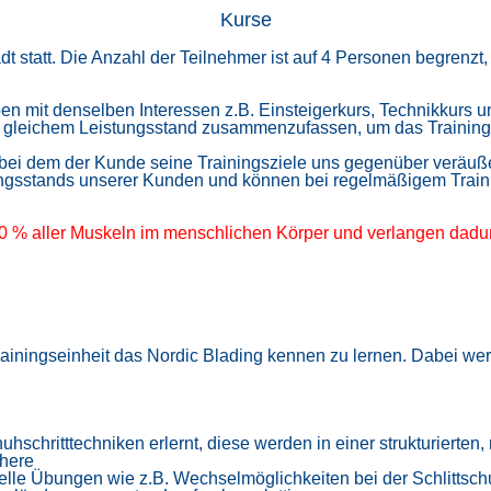
Kurse
t statt. Die Anzahl der Teilnehmer ist auf 4 Personen begrenzt
pen mit denselben Interessen
z.B. Einsteigerkurs, Technikkurs un
 gleichem Leistungsstand zusammenzufassen, um das Training s
, bei dem der Kunde seine Trainingsziele uns gegenüber veräuß
ingsstands
unserer Kunden und können bei regelmäßigem Trainin
90 % aller Muskeln im menschlichen Körper und verlangen dad
ainingseinheit das Nordic Blading kennen zu lernen. Dabei w
uhschritttechniken erlernt, diese werden in einer strukturierte
öhere
elle Übungen wie z.B. Wechselmöglichkeiten bei der Schlittsch