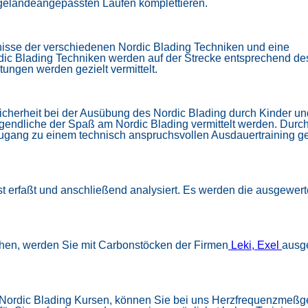
m geländeangepassten Laufen komplettieren.
nisse der verschiedenen Nordic Blading Techniken und eine
dic Blading Techniken werden auf der Strecke entsprechend de
ngen werden gezielt vermittelt.
Sicherheit bei der Ausübung des Nordic Blading durch Kinder un
ugendliche der Spaß am Nordic Blading vermittelt werden. Durc
 Zugang zu einem technisch anspruchsvollen Ausdauertrainin
st erfaßt und anschließend analysiert. Es werden die ausgew
eihen, werden Sie mit Carbonstöcken der Firmen
Leki,
Exel
ausge
Nordic Blading Kursen, können Sie bei uns Herzfrequenzmeßge