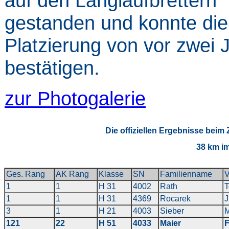
auf den Langlaufbrettern
gestanden und konnte die
Platzierung von vor zwei 
bestätigen.
zur Photogalerie
Die offiziellen Ergebnisse beim
38
km im 
Ges. Rang
AK Rang
Klasse
SN
Familienname
1
1
H 31
4002
Rath
T
1
1
H 31
4369
Rocarek
J
3
1
H 21
4003
Sieber
M
121
22
H 51
4033
Maier