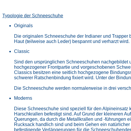
Typologie der Schneeschuhe
Originals
Die originalen Schneeschuhe der Indianer und Trapper
Haut (teilweise auch Leder) bespannt und verharzt wird
Classic
Sind den ursprünglichen Schneeschuhen nachgebildet u
hochgezogener Frontpartie und vorgeschobenen Schwer
Classics besitzen eine seitlich hochgezogene Bindungss
schwerer Ratschenbindung fixiert wird. Unter der Bindun
Die Schneeschuhe werden normalerweise in drei verschi
Moderns
Diese Schneeschuhe sind speziell für den Alpineinsatz 
Harschkrallen befestigt sind. Auf Grund der kleineren A
Querungen, da durch die Metallkrallen und -führungen e
Rucksack handlich sind und beim Gehen ein natürlicher B
befestigende Verlängerungen für die Schneeschuhende