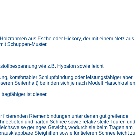
Holzrahmen aus Esche oder Hickory, der mit einem Netz aus
 mit Schuppen-Muster.
toffbespannung wie z.B. Hypalon sowie leicht
ng, komfortabler Schlupfbindung oder leistungsfähiger aber
seren Seitenhalt) befinden sich je nach Modell Harschkrallen.
agfähiger ist dieser.
her fixierenden Riemenbindungen unter denen gut greifende
chneetiefen und harten Schnee sowie relativ steile Touren und
rgleichsweise geringes Gewicht, wodurch sie beim Tragen am
ausklappbare Steighilfen sowie für tieferen Schnee leicht zu