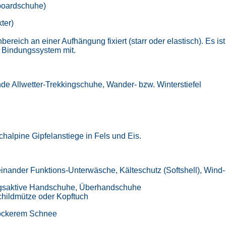
wboardschuhe)
ter)
ich an einer Aufhängung fixiert (starr oder elastisch). Es is
s Bindungssystem mit.
de Allwetter-Trekkingschuhe, Wander- bzw. Winterstiefel
chalpine Gipfelanstiege in Fels und Eis.
einander Funktions-Unterwäsche, Kälteschutz (Softshell), Wind
mungsaktive Handschuhe, Überhandschuhe
childmütze oder Kopftuch
lockerem Schnee