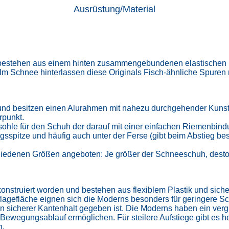
Ausrüstung/Material
 bestehen aus einem hinten zusammengebundenen elastischen 
. Im Schnee hinterlassen diese Originals Fisch-ähnliche Spuren
nd besitzen einen Alurahmen mit nahezu durchgehender Kunsts
punkt.
ohle für den Schuh der darauf mit einer einfachen Riemenbindu
gsspitze und häufig auch unter der Ferse (gibt beim Abstieg bes
edenen Größen angeboten: Je größer der Schneeschuh, desto tr
konstruiert worden und bestehen aus flexiblem Plastik und sic
uflagefläche eignen sich die Moderns besonders für geringere S
in sicherer Kantenhalt gegeben ist. Die Moderns haben ein ve
ewegungsablauf ermöglichen. Für steilere Aufstiege gibt es her
n.