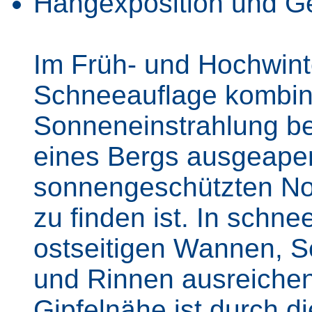
Hangexposition und G
Im Früh- und Hochwinte
Schneeauflage kombinie
Sonneneinstrahlung b
eines Bergs ausgeaper
sonnengeschützten No
zu finden ist. In schne
ostseitigen Wannen, S
und Rinnen ausreichen
Gipfelnähe ist durch d