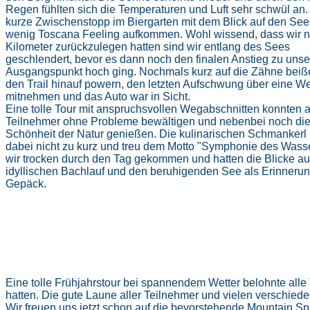
Regen fühlten sich die Temperaturen und Luft sehr schwül an.
kurze Zwischenstopp im Biergarten mit dem Blick auf den See 
wenig Toscana Feeling aufkommen. Wohl wissend, dass wir 
Kilometer zurückzulegen hatten sind wir entlang des Sees
geschlendert, bevor es dann noch den finalen Anstieg zu uns
Ausgangspunkt hoch ging. Nochmals kurz auf die Zähne beiß
den Trail hinauf powern, den letzten Aufschwung über eine W
mitnehmen und das Auto war in Sicht.
Eine tolle Tour mit anspruchsvollen Wegabschnitten konnten a
Teilnehmer ohne Probleme bewältigen und nebenbei noch di
Schönheit der Natur genießen. Die kulinarischen Schmanker
dabei nicht zu kurz und treu dem Mott
o "Symphonie des Wasse
wir trocken durch den Tag gekommen und hatten die Blicke au
idyllischen Bachlauf und den beruhigenden See als Erinneru
Gepäck.
Eine tolle Frühjahrstour bei spannendem Wetter belohnte al
hatten. Die gute Laune aller Teilnehmer und vielen verschied
Wir freuen uns jetzt schon auf die bevorstehende Mountain Spi