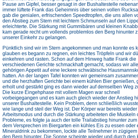
Pause am Gipfel, besser gesagt in der Bushaltestelle nebena
immer lüftete Frank das Geheimnis über seinen vollen Rucksa
gab die genialen, erfrischenden Speedtropfen, die uns allen v
den Abstieg zum Stern mit leichtem Schmunseln auf den Lipp
erleichterte. Die Stärkung mit Gummibären und kleinen Knabb
kam gerade recht um vollends problemlos den Berg hinunter 
unserer Einkehr zu gelangen.
Pünktlich sind wir im Stern angekommen und man konnte es
glauben es begann zu regnen, ein leichtes Tröpfeln und wir dü
einkehren und rasten. Schon auf dem Hinweg hatte Frank die
verschiedenen Gerichte schmackhaft gemacht, sodass wir all
gehörigen Appetit auf eine leckere schwäbische Hausmannsk
hatten. An der langen Tafel konnten wir gemeinsam zusamme
und die herzhaften Gerichte bei einem kühlen Bier genießen, 
erholt und gestärkt ging es dann wieder auf demselben Weg z
Die kurze Eingehphase mit vollem Magen war schnell
vorbeigegangen und es kam auch gleich wieder der Anstieg h
unserer Bushaltestelle. Kein Problem, denn schließlich wusste
wie lange und steil der Weg ist. Der Körper war bereits wieder
Arbeitsmodus und durch die Stärkung arbeiteten die Muskeln
Probleme, es folgte ja auch der tolle Trailabstieg hinunter zum
dem Versprechen im Biergarten ein kühles Eis zu essen oder 
Mineraldrink zu bekommen, lockte alle Teilnehmer in zügige
den Berg hinunter. Die Sonne scheinte wieder und durch den 