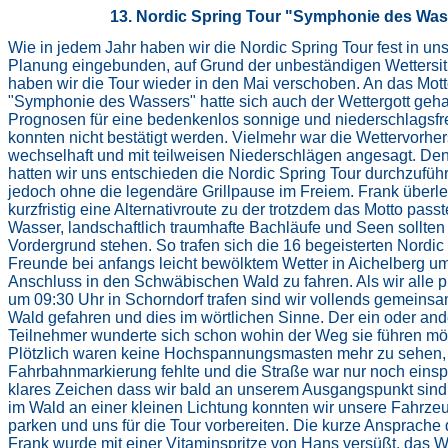
13. Nordic Spring To
ur
"Symphonie des Was
Wie in jedem Jahr haben wir die Nordic Spring Tour fest in un
Planung eingebunden, auf Grund der unbeständigen Wettersit
haben wir die Tour wieder in den Mai verschoben. An das Mot
"Symphonie des Wassers" hatte sich auch der Wettergott gehal
Prognosen für eine bedenkenlos sonnige und niederschlagsfr
konnten nicht bestätigt werden. Vielmehr war die Wettervorhe
wechselhaft und mit teilweisen Niederschlägen angesagt. De
hatten wir uns entschieden die Nordic Spring Tour durchzufüh
jedoch ohne die legendäre Grillpause im Freiem. Frank überle
kurzfristig eine Alternativroute zu der trotzdem das Motto passt
Wasser, landschaftlich traumhafte Bachläufe und Seen sollten
Vordergrund stehen. So trafen sich die 16 begeisterten Nordic
Freunde bei anfangs leicht bewölktem Wetter in Aichelberg u
Anschluss in den Schwäbischen Wald zu fahren. Als wir alle p
um 09:30 Uhr in Schorndorf trafen sind wir vollends gemeinsa
Wald gefahren und dies im wörtlichen Sinne. Der ein oder and
Teilnehmer wunderte sich schon wohin der Weg sie führen mö
Plötzlich waren keine Hochspannungsmasten mehr zu sehen,
Fahrbahnmarkierung fehlte und die Straße war nur noch einspu
klares Zeichen dass wir bald an unserem Ausgangspunkt sind.
im Wald an einer kleinen Lichtung konnten wir unsere Fahrze
parken und uns für die Tour vorbereiten. Die kurze Ansprache
Frank wurde mit einer Vitaminspritze von Hans versüßt, das W