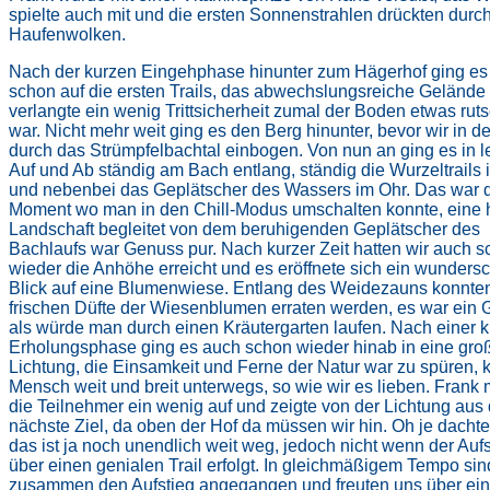
spielte auch mit und die ersten Sonnenstrahlen drückten durch
Haufenwolken.
Nach der kurzen Eingehphase hinunter zum Hägerhof ging es
schon auf die ersten Trails, das abwechslungsreiche Gelände
verlangte ein wenig Trittsicherheit zumal der Boden etwas rut
war. Nicht mehr weit ging es den Berg hinunter, bevor wir in 
durch das Strümpfelbachtal einbogen. Von nun an ging es in l
Auf und Ab ständig am Bach entlang, ständig die Wurzeltrails 
und nebenbei das Geplätscher des Wassers im Ohr. Das war 
Moment wo man in den Chill-Modus umschalten konnte, eine h
Landschaft begleitet von dem beruhigenden Geplätscher des
Bachlaufs war Genuss pur. Nach kurzer Zeit hatten wir auch 
wieder die Anhöhe erreicht und es eröffnete sich ein wunders
Blick auf eine Blumenwiese. Entlang des Weidezauns konnten
frischen Düfte der Wiesenblumen erraten werden, es war ein 
als würde man durch einen Kräutergarten laufen. Nach einer 
Erholungsphase ging es auch schon wieder hinab in eine gro
Lichtung, die Einsamkeit und Ferne der Natur war zu spüren, 
Mensch weit und breit unterwegs, so wie wir es lieben. Frank 
die Teilnehmer ein wenig auf und zeigte von der Lichtung aus
nächste Ziel, da oben der Hof da müssen wir hin. Oh je dachte
das ist ja noch unendlich weit weg, jedoch nicht wenn der Aufs
über einen genialen Trail erfolgt. In gleichmäßigem Tempo sin
zusammen den Aufstieg angegangen und freuten uns über ein