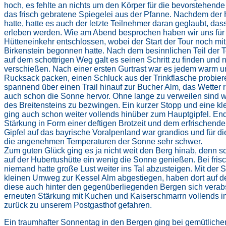
hoch, es fehlte an nichts um den Körper für die bevorstehende
das frisch gebratene Spiegelei aus der Pfanne. Nachdem der
hatte, hatte es auch der letzte Teilnehmer daran geglaubt, da
erleben werden. Wie am Abend besprochen haben wir uns für e
Hütteneinkehr entschlossen, wobei der Start der Tour noch mit
Birkenstein begonnen hatte. Nach dem besinnlichen Teil der To
auf dem schottrigen Weg galt es seinen Schritt zu finden und n
verschießen. Nach einer ersten Gurtrast war es jedem warm u
Rucksack packen, einen Schluck aus der Trinkflasche probiere
spannend über einen Trail hinauf zur Bucher Alm, das Wetter
auch schon die Sonne hervor. Ohne lange zu verweilen sind wi
des Breitensteins zu bezwingen. Ein kurzer Stopp und eine kl
ging auch schon weiter vollends hinüber zum Hauptgipfel. En
Stärkung in Form einer deftigen Brotzeit und dem erfrischend
Gipfel auf das bayrische Voralpenland war grandios und für d
die angenehmen Temperaturen der Sonne sehr schwer.
Zum guten Glück ging es ja nicht weit den Berg hinab, denn sc
auf der Hubertushütte ein wenig die Sonne genießen. Bei fri
niemand hatte große Lust weiter ins Tal abzusteigen. Mit der 
kleinen Umweg zur Kessel Alm abgestiegen, haben dort auf d
diese auch hinter den gegenüberliegenden Bergen sich verab
erneuten Stärkung mit Kuchen und Kaiserschmarrn vollends i
zurück zu unserem Postgasthof gefahren.
Ein traumhafter Sonnentag in den Bergen ging bei gemütlich