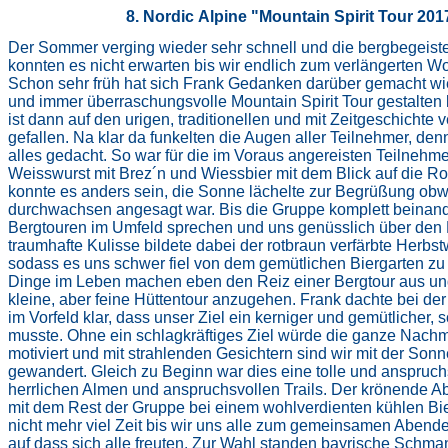
8
. Nordic
Alpine
"
Mountain Spirit Tour 201
Der Sommer verging wieder sehr schnell und die bergbegeister
konnten es nicht erwarten bis wir endlich zum verlängerten W
Schon sehr früh hat sich Frank Gedanken darüber gemacht wie
und immer überraschungsvolle Mountain Spirit Tour gestalten k
ist dann auf den urigen, traditionellen und mit Zeitgeschichte
gefallen. Na klar da funkelten die Augen aller Teilnehmer, de
alles gedacht. So war für die im Voraus angereisten Teilnehmer 
Weisswurst mit Brez´n und Wiessbier mit dem Blick auf die R
konnte es anders sein, die Sonne lächelte zur Begrüßung ob
durchwachsen angesagt war. Bis die Gruppe komplett beinand
Bergtouren im Umfeld sprechen und uns genüsslich über den 
traumhafte Kulisse bildete dabei der rotbraun verfärbte Herbs
sodass es uns schwer fiel von dem gemütlichen Biergarten zu 
Dinge im Leben machen eben den Reiz einer Bergtour aus und 
kleine, aber feine Hüttentour anzugehen. Frank dachte bei der
im Vorfeld klar, dass unser Ziel ein kerniger und gemütlicher, s
musste. Ohne ein schlagkräftiges Ziel würde die ganze Nach
motiviert und mit strahlenden Gesichtern sind wir mit der Son
gewandert. Gleich zu Beginn war dies eine tolle und anspruchs
herrlichen Almen und anspruchsvollen Trails. Der krönende Abs
mit dem Rest der Gruppe bei einem wohlverdienten kühlen Bier
nicht mehr viel Zeit bis wir uns alle zum gemeinsamen Abende
auf dass sich alle freuten. Zur Wahl standen bayrische Schm