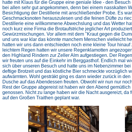
hatte mit Klaus für die Gruppe eine geniale Idee - den Besuch 
bei allen sehr gut angekommen, denn bei einem nasskalten Wet
Besichtigung der Destillerie mit anschließender Probe. Es wa
Geschmacksnoten herauszulesen und die feinen Düfte zu riec
Destillerie eine willkommene Abwechslung und das Wetter hat
noch kurz eine Firma die Brotaufstriche jeglicher Art produziert,
Gewürzmischungen. Vor allem mit dem "Kraut gegen die Dummh
und uns war klar das könnte manchem Menschen vielleicht he
hatten wir uns dann entschieden noch eine kleine Tour hinau
leichtem Regen hatten wir unsere Regenklamotten angezoge
den Highland Rindern zur Zeller Alm aufgestiegen. Der Regen
wir freuten uns auf die Einkehr im Berggasthof. Endlich mal wied
sich über unseren Besuch und hatte uns im Nebenzimmer bei 
deftige Brotzeit und das köstliche Bier schmeckte vorzüglich
aufwärmten. Wohl gesträkt ging es dann wieder zurück in den
Dusche auf das Abendessen freuten. Obwohl wir nun nur noch
Rest der Gruppe abgereist ist haben wir den Abend gemütlich
genossen. Nicht zu lange haben wir die Nacht ausgereizt, da
auf den Großen Traithen geplant war.